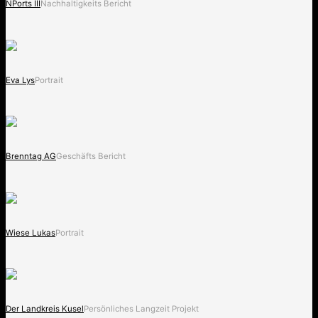
NPorts III
Nachhaltigkeits Bericht
Eva Lys
Portrait
Brenntag AG
Geschäfts Bericht
Wiese Lukas
Portrait
Der Landkreis Kusel
Persönliches Langzeit Projekt