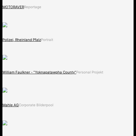
MOTORAVER
Reportage
Polizei, Rheinland Pfalz
Portrait
William Faulkner - "Yoknapatawpha County"
Personal Projekt
Mahle AG
Corporate Bilderpool