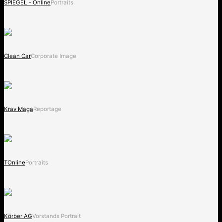
SPIEGEL - Online
Portraits
Clean Car
Corporate Image
Krav Maga
Reportage
TOnline
Portraits
Körber AG
Vorstands Portrait