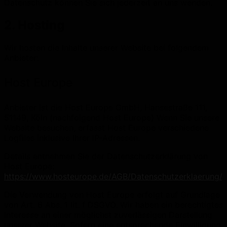
Datenschutz können Sie sich jederzeit an uns wenden.
2. Hosting
Wir hosten die Inhalte unserer Website bei folgendem
Anbieter:
Host Europe
Anbieter ist die Host Europe GmbH, Hansestraße 111,
51149, Köln (nachfolgend Host Europe) Wenn Sie unsere
Website besuchen, erfasst Host Europe verschiedene
Logfiles inklusive Ihrer IP-Adressen.
Details entnehmen Sie der Datenschutzerklärung von
Host Europe:
https://www.hosteurope.de/AGB/Datenschutzerklaerung/
.
Die Verwendung von Host Europe erfolgt auf Grundlage
von Art. 6 Abs. 1 lit. f DSGVO. Wir haben ein berechtigtes
Interesse an einer möglichst zuverlässigen Darstellung
unserer Website. Sofern eine entsprechende Einwilligung