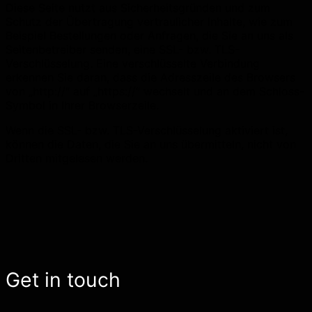
Diese Seite nutzt aus Sicherheitsgründen und zum
Schutz der Übertragung vertraulicher Inhalte, wie zum
Beispiel Bestellungen oder Anfragen, die Sie an uns als
Seitenbetreiber senden, eine SSL- bzw. TLS-
Verschlüsselung. Eine verschlüsselte Verbindung
erkennen Sie daran, dass die Adresszeile des Browsers
von „http://“ auf „https://“ wechselt und an dem Schloss-
Symbol in Ihrer Browserzeile.
Wenn die SSL- bzw. TLS-Verschlüsselung aktiviert ist,
können die Daten, die Sie an uns übermitteln, nicht von
Dritten mitgelesen werden.
Get in touch