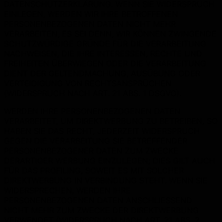
DATENSCHUTZERKLÄRUNG. WENN SIE WIDERSPRUCH
EINLEGEN, WERDEN WIR IHRE BETROFFENEN
PERSONENBEZOGENEN DATEN NICHT MEHR
VERARBEITEN, ES SEI DENN, WIR KÖNNEN ZWINGENDE
SCHUTZWÜRDIGE GRÜNDE FÜR DIE VERARBEITUNG
NACHWEISEN, DIE IHRE INTERESSEN, RECHTE UND
FREIHEITEN ÜBERWIEGEN ODER DIE VERARBEITUNG
DIENT DER GELTENDMACHUNG, AUSÜBUNG ODER
VERTEIDIGUNG VON RECHTSANSPRÜCHEN
(WIDERSPRUCH NACH ART. 21 ABS. 1 DSGVO).
WERDEN IHRE PERSONENBEZOGENEN DATEN
VERARBEITET, UM DIREKTWERBUNG ZU BETREIBEN, SO
HABEN SIE DAS RECHT, JEDERZEIT WIDERSPRUCH
GEGEN DIE VERARBEITUNG SIE BETREFFENDER
PERSONENBEZOGENER DATEN ZUM ZWECKE
DERARTIGER WERBUNG EINZULEGEN; DIES GILT AUCH
FÜR DAS PROFILING, SOWEIT ES MIT SOLCHER
DIREKTWERBUNG IN VERBINDUNG STEHT. WENN SIE
WIDERSPRECHEN, WERDEN IHRE
PERSONENBEZOGENEN DATEN ANSCHLIESSEND
NICHT MEHR ZUM ZWECKE DER DIREKTWERBUNG
VERWENDET (WIDERSPRUCH NACH ART. 21 ABS. 2