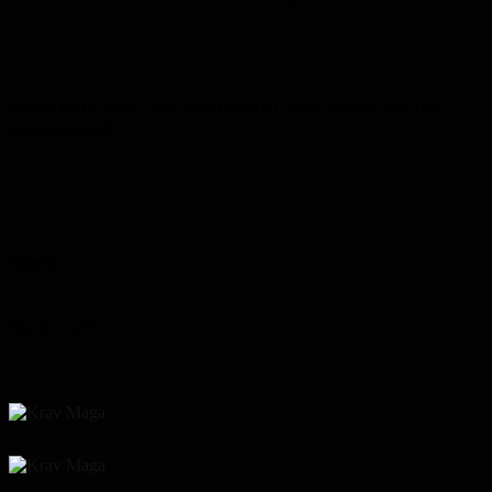
Reportage über den Kampfsport Krav Maga, bei der
Bundeeswehr.
Client
Bundeswehr