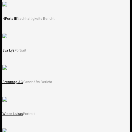
NPorts III
Nachhaltigkeits Bericht
Eva Lys
Portrait
Brenntag AG
Geschäfts Bericht
Wiese Lukas
Portrait