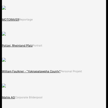
MOTORAVER
Reportage
Polizei, Rheinland Pfalz
Portrait
William Faulkner - "Yoknapatawpha County"
Personal Projekt
Mahle AG
Corporate Bilderpool