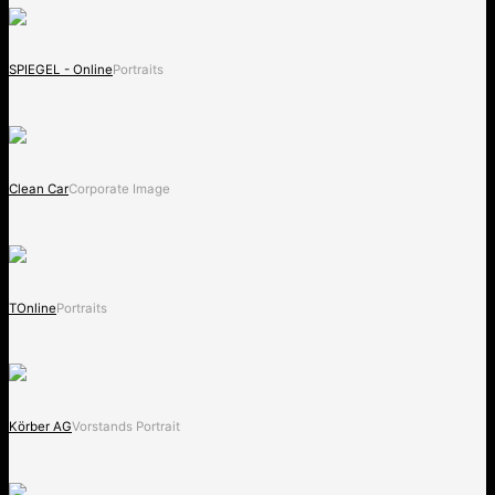
SPIEGEL - Online
Portraits
Clean Car
Corporate Image
TOnline
Portraits
Körber AG
Vorstands Portrait