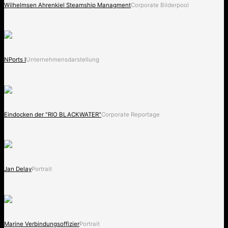
Wilhelmsen Ahrenkiel Steamship Managment
Corporate Bilderpool
NPorts I
Unternehmensdarstellung
Eindocken der "RIO BLACKWATER"
Corporate Reportage
Jan Delay
Portrait
Marine Verbindungsoffizier
Portrait